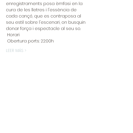
enregistraments posa èmfasi en la 
cura de les lletres i l'essència de 
cada cançó, que es contraposa al 
seu estil sobre l'escenari, on busquin 
donar força i espectacle al seu so.
 Horari
 Obertura ports: 22:00h
LEER MÁS >
Entradas
La venda ha finalitzat
Tipus d'entrada
Admissió general
Preu
5,00 €
+0,13 € de tarifa del servei d'entrades