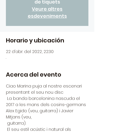
de tiquets
Veure altres
esdeveniments
Horario y ubicación
22 d’abr. del 2022, 22:30
.
Acerca del evento
Ciao Marina puja al nostre escenari 
presentant el seu nou disc
 La banda barcelonina nascuda el 
2017 a les mans dels cosins-germans 
Alex Egido (veu, guitarra) i Javier 
Mitjans (veu,
 guitarra).
 El seu estil acústic i natural als 