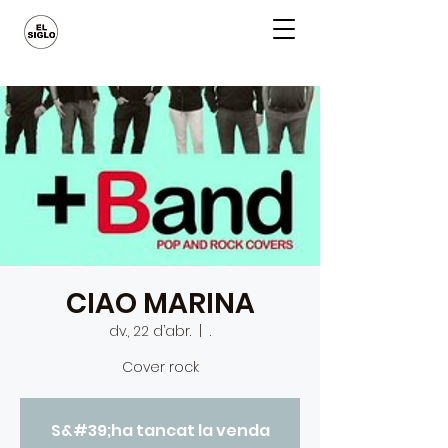
CIAO MARINA
dv., 22 d’abr.
  |  
.
Cover rock
S&#39;ha tancat la venda