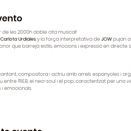
vento
ir de les 20:00h doble cita musical!
 
Carlota Urdiales
 y la força interpretativa de 
JOW
 pujan a
onor que barreja estils, emocions i expressió en directe 
cantant, compositora i actriu amb arrels espanyoles i arg
u entre l’R&B, el neo-soul i el pop, caracteritzat per una v
 i emocionals.