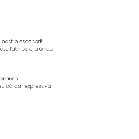
l nostre escenari!
sota l’atmosfera única 
entines.
eu càlida i expressiva 