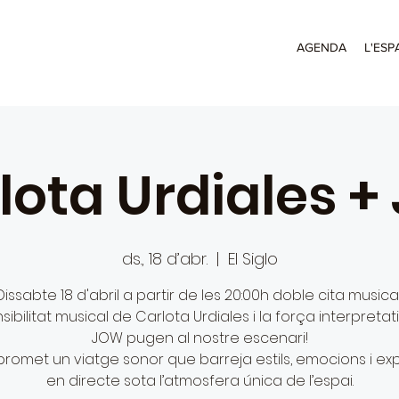
AGENDA
L'ESP
lota Urdiales +
ds., 18 d’abr.
  |  
El Siglo
Dissabte 18 d'abril a partir de les 20:00h doble cita musical
sibilitat musical de Carlota Urdiales i la força interpreta
JOW pugen al nostre escenari!
 promet un viatge sonor que barreja estils, emocions i ex
en directe sota l’atmosfera única de l’espai.