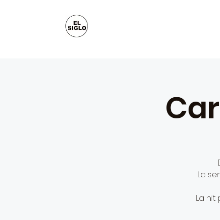
Car
La sen
La nit