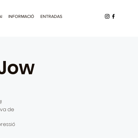
AI
INFORMACIÓ
ENTRADAS
 Jow
!
tiva de
pressió