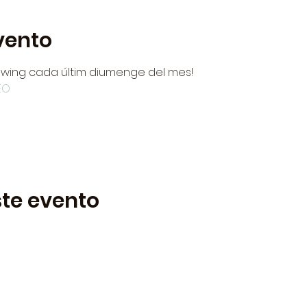
vento
Swing cada últim diumenge del mes!
EO
te evento