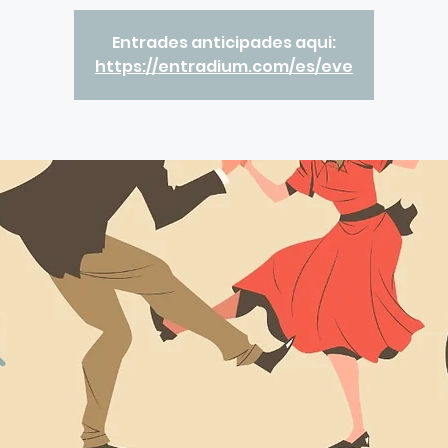
Entrades anticipades aqui:
https://entradium.com/es/eve