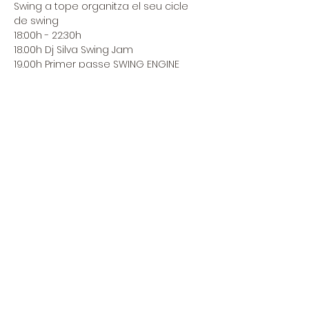
Swing a tope organitza el seu cicle 
de swing
18:00h - 22:30h
18.00h Dj Silva Swing Jam

19.00h Primer passe SWING ENGINE 
SWEET TRIO FT. MARÍA ESTEBAN

20.00h Segon passe SWING ENGINE 
SWEET TRIO FT. MARÍA ESTEBAN

21.00h DJ Rafa Blues Jam

22.00h Fi de l'esdeveniment

· 12€ Socis Swing A Tope i 
Associacions Amigues

· 14€ Entrada reservada

· 16€ Entrada Taquilla
Compartir este evento