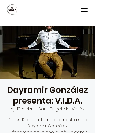
Dayramir González
presenta: V.I.D.A.
dj., 10 d’abr.
  |  
Sant Cugat del Vallès
Dijous 10 d'abril torna a la nostra sala
Dayramir González.
El fenomen del piano cubà Dayramir