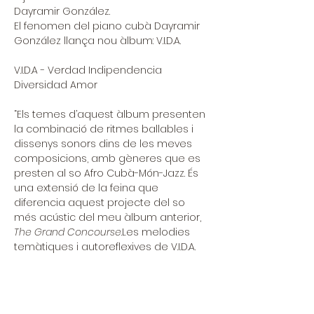
Dayramir González.
El fenomen del piano cubà Dayramir 
González llança nou àlbum: V.I.D.A.
V.I.D.A - Verdad Indipendencia 
Diversidad Amor
“Els temes d’aquest àlbum presenten 
la combinació de ritmes ballables i 
dissenys sonors dins de les meves 
composicions, amb gèneres que es 
presten al so Afro Cubà-Món-Jazz. És 
una extensió de la feina que 
diferencia aquest projecte del so 
més acústic del meu àlbum anterior, 
The Grand Concourse
.Les melodies 
temàtiques i autoreflexives de V.I.D.A. 
van evolucionar cap a composicions, 
arranjaments i orquestracions que 
celebren el triomf personal sobre els 
obstacles i les dificultats de la vida, 