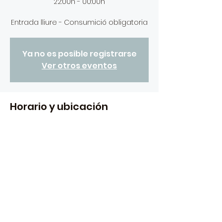
22:00h - 00:00h
Entrada lliure - Consumició obligatoria
Ya no es posible registrarse
Ver otros eventos
Horario y ubicación
18 de maig del 2023, 22:00 – 23:50
Sant Cugat del Vallès, dentro del
Mercantic, Av. de Rius i Taulet, 120, 08173
Sant Cugat del Vallès, Barcelona,
España
Compartir este evento