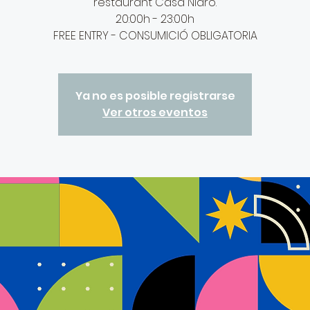
restaurant Casa Ñidro.
20:00h - 23:00h
Ya no es posible registrarse
Ver otros eventos