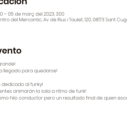
icación
0 – 05 de març del 2023, 3:00
tro del Mercantic, Av. de Rius i Taulet, 120, 08173 Sant Cug
vento
grande!
ha llegado para quedarse!
dedicado al funky!
entes animarán la sala a ritmo de funk!
como hilo conductor pero un resultado final de quien es