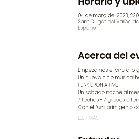
Horario y ub
04 de març del 2023, 22:0
Sant Cugat del Vallès, den
España
Acerca del e
Empezamos el año a lo 
Un nuevo ciclo musical 
FUNK UPON A TIME
Un sabado noche al mes 
7 fechas - 7 grupos difer
Con el funk primigenio 
LEER MÁS >