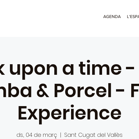
AGENDA
L'ESP
 upon a time -
ba & Porcel - 
Experience
ds., 04 de març
  |  
Sant Cugat del Vallès