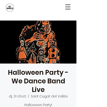
Halloween Party -
We Dance Band
Live
dj., 31 d’oct.
  |  
Sant Cugat del Vallès
Halloween Party!