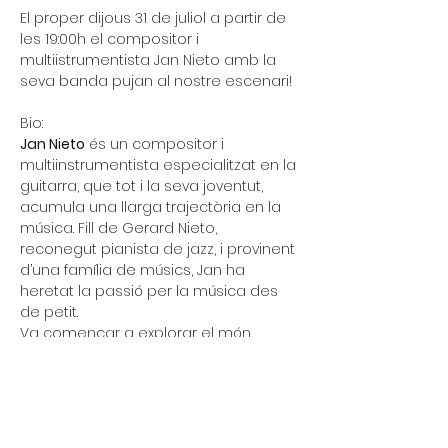
El proper dijous 31 de juliol a partir de 
les 19:00h el compositor i 
multiistrumentista Jan Nieto amb la 
seva banda pujan al nostre escenari!
Bio:
Jan Nieto
 és un compositor i 
multiinstrumentista especialitzat en la 
guitarra, que tot i la seva joventut, 
acumula una llarga trajectòria en la 
música. Fill de Gerard Nieto, 
reconegut pianista de jazz, i provinent 
d’una família de músics, Jan ha 
heretat la passió per la música des 
de petit.
Va començar a explorar el món 
musical als tres anys amb la bateria, 
més tard va incorporar el baix, fins 
que finalment va trobar la seva 
identitat a la guitarra. Durant aquests 
anys, Jan Nieto ha escrit una gran 