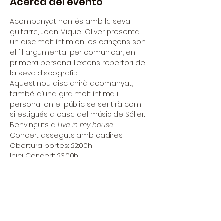
Acerca del evento
Acompanyat només amb la seva 
guitarra, Joan Miquel Oliver presenta 
un disc molt íntim on les cançons son 
el fil argumental per comunicar, en 
primera persona, l’extens repertori de 
la seva discografia.
Aquest nou disc anirà acomanyat, 
també, d’una gira molt íntima i 
personal on el públic se sentirà com 
si estigués a casa del músic de Sóller.
Benvinguts a 
Live in my house
.
Concert asseguts amb cadires. 
Obertura portes: 22:00h
Inici Concert: 23:00h
Entradas
La venda ha finalitzat