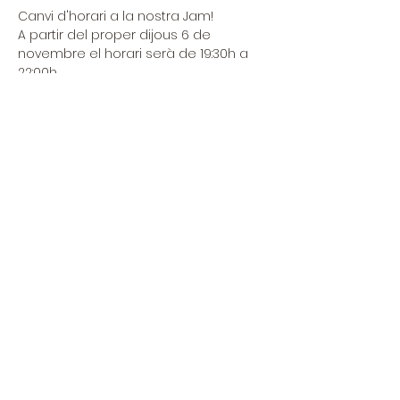
Canvi d'horari a la nostra Jam!
A partir del proper dijous 6 de 
novembre el horari serà de 19:30h a 
22:00h
Porta el teu instrument i puja a 
l'escenari!
Obrint la Jam
Dijous 6 de novembre
Ceballo - Galvan - Mora - Colombo
LEER MÁS >
Compartir este evento