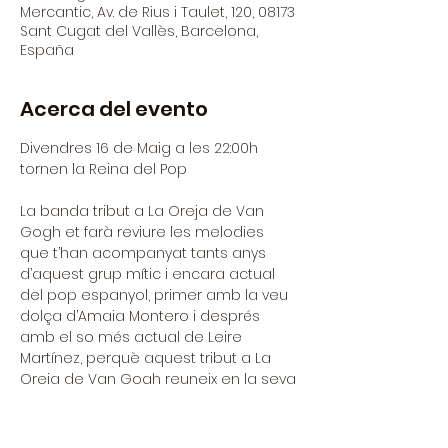
Mercantic, Av. de Rius i Taulet, 120, 08173
Sant Cugat del Vallès, Barcelona,
España
Acerca del evento
Divendres 16 de Maig a les 22:00h 
tornen la Reina del Pop
La banda tribut a La Oreja de Van 
Gogh et farà reviure les melodies 
que t’han acompanyat tants anys 
d’aquest grup mític i encara actual 
del pop espanyol, primer amb la veu 
dolça d’Amaia Montero i després 
amb el so més actual de Leire 
Martínez, perquè aquest tribut a La 
Oreja de Van Gogh reuneix en la seva 
excepcional cantant Cel les dues 
veus de la mítica banda basca. Una 
ocasió per escoltar les dues 