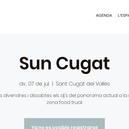
AGENDA
L'ESP
Sun Cugat
dv., 07 de jul.
  |  
Sant Cugat del Vallès
ls divendres i dissabtes els dj's del panorama actual a la
zona food truck
Ya no es posible registrarse