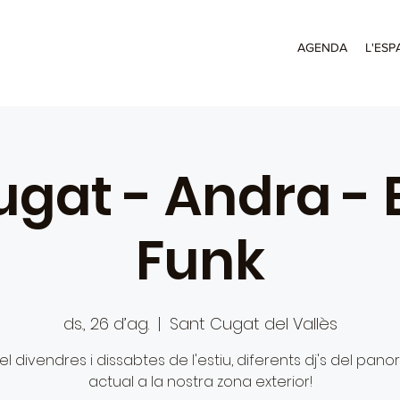
AGENDA
L'ESP
gat - Andra - 
Funk
ds., 26 d’ag.
  |  
Sant Cugat del Vallès
 el divendres i dissabtes de l'estiu, diferents dj's del pan
actual a la nostra zona exterior!