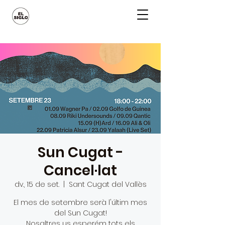
Sun Cugat -
Cancel·lat
dv., 15 de set.
  |  
Sant Cugat del Vallès
El mes de setembre serà l'últim mes
del Sun Cugat!
Nosaltres us esperém tots els