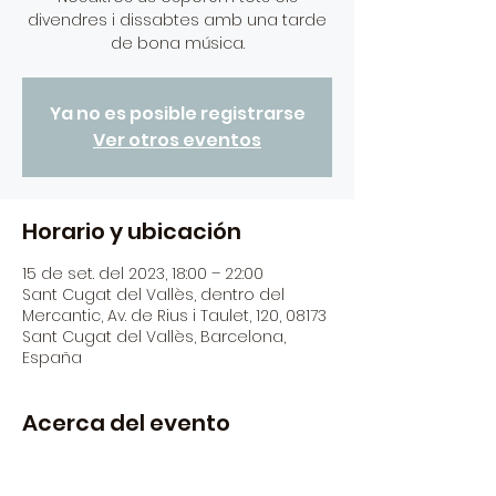
divendres i dissabtes amb una tarde
Ya no es posible registrarse
Ver otros eventos
Horario y ubicación
15 de set. del 2023, 18:00 – 22:00
Sant Cugat del Vallès, dentro del
Mercantic, Av. de Rius i Taulet, 120, 08173
Sant Cugat del Vallès, Barcelona,
España
Acerca del evento
El mes de setembre serà l'últim mes 
del Sun Cugat!