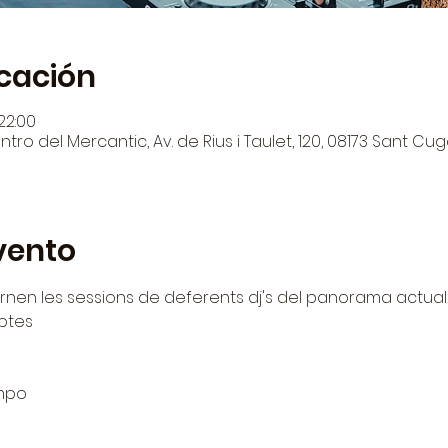
icación
 22:00
tro del Mercantic, Av. de Rius i Taulet, 120, 08173 Sant Cug
vento
tornen les sessions de deferents dj's del panorama actual 
abtes
mpo