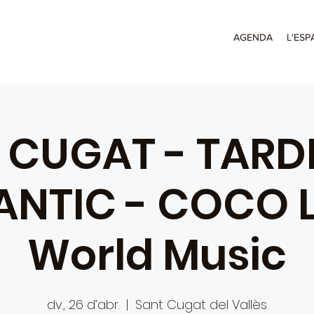
AGENDA
L'ESP
 CUGAT - TARD
NTIC - COCO 
World Music
dv., 26 d’abr.
  |  
Sant Cugat del Vallès