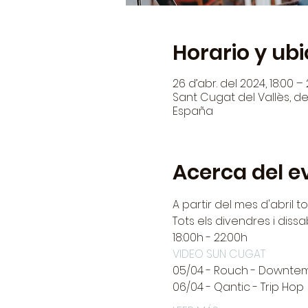
Horario y ub
26 d’abr. del 2024, 18:00 –
Sant Cugat del Vallès, den
España
Acerca del e
A partir del mes d'abril 
Tots els divendres i diss
18:00h - 22:00h
VIDEO SUN CUGAT
05/04 - Rouch - Downte
06/04 - Qantic - Trip Hop