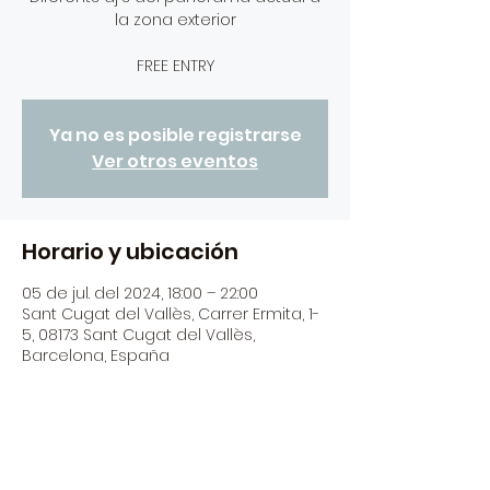
la zona exterior
FREE ENTRY
Ya no es posible registrarse
Ver otros eventos
Horario y ubicación
05 de jul. del 2024, 18:00 – 22:00
Sant Cugat del Vallès, Carrer Ermita, 1-
5, 08173 Sant Cugat del Vallès,
Barcelona, España
Acerca del evento
Tots el divendres i dissabtes de 18:00h 
a 22:00h