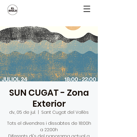
SUN CUGAT - Zona
Exterior
dv., 05 de jul.
  |  
Sant Cugat del Vallès
Tots el divendres i dissabtes de 18:00h
a 22:00h
Diferents dj's del panorama actual a