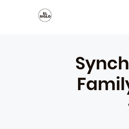
Synch
Family