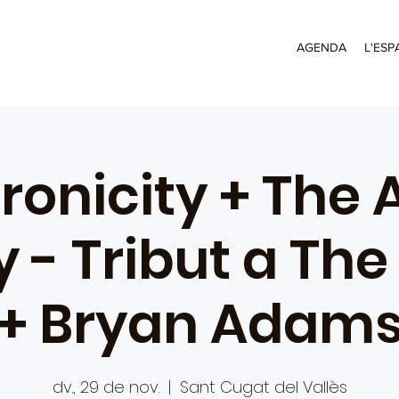
AGENDA
L'ESP
ronicity + The
 - Tribut a The
+ Bryan Adam
dv., 29 de nov.
  |  
Sant Cugat del Vallès