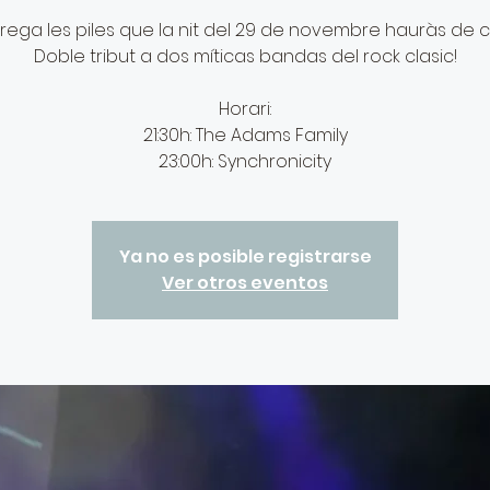
rega les piles que la nit del 29 de novembre hauràs de c
Doble tribut a dos míticas bandas del rock clasic!
Horari:
21:30h: The Adams Family
23:00h: Synchronicity
Ya no es posible registrarse
Ver otros eventos