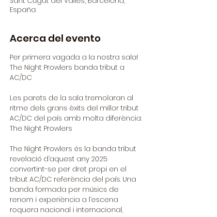
Sant Cugat del Vallès, Barcelona,
España
Acerca del evento
Per primera vagada a la nostra sala!
The Night Prowlers banda tribut a 
AC/DC
Les parets de la sala tremolaran al 
ritme dels grans èxits del millor tribut 
AC/DC del país amb molta diferència: 
The Night Prowlers
The Night Prowlers és la banda tribut 
revelació d’aquest any 2025 
convertint-se per dret propi en el 
tribut AC/DC referència del país. Una 
banda formada per músics de 
renom i experiència a l’escena 
roquera nacional i internacional, 