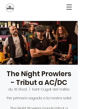
The Night Prowlers
- Tribut a AC/DC
dv., 10 d’oct.
  |  
Sant Cugat del Vallès
Per primera vagada a la nostra sala!
The Night Prowlers banda tribut a