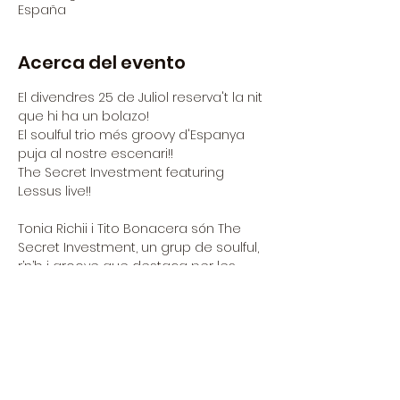
España
Acerca del evento
El divendres 25 de Juliol reserva't la nit 
que hi ha un bolazo!
El soulful trio més groovy d'Espanya 
puja al nostre escenari!!
The Secret Investment featuring 
Lessus live!!
Tonia Richii i Tito Bonacera són The 
Secret Investment, un grup de soulful, 
r’n’b i groove que destaca per les 
seves melodies crues i orgàniques, 
en un ambient elèctric i una 
atmosfera electrònica. 
Richii i Bonacera toquen i componen 
junts, des de fa més d'un lustre. El 
resultat és una música que inspira 
llibertat, alegria i placidesa.