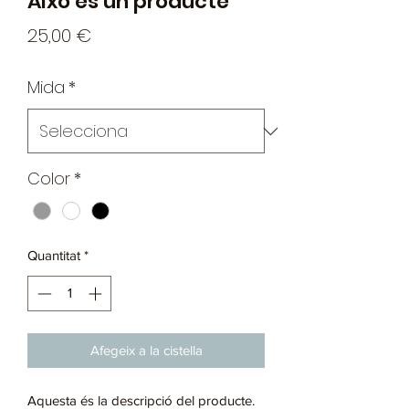
Això és un producte
Price
25,00 €
Mida
*
Color
*
Quantitat
*
Afegeix a la cistella
Aquesta és la descripció del producte.