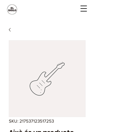
SKU: 217537123517253