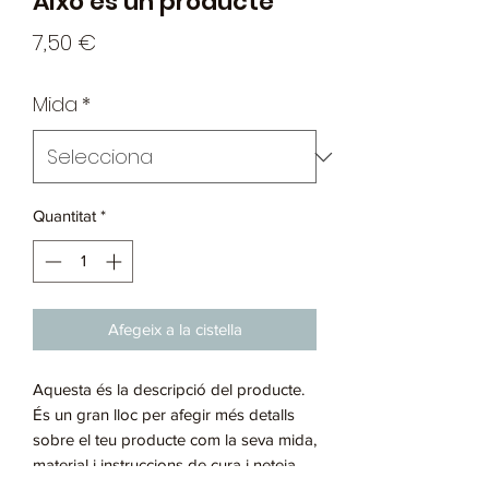
Això és un producte
Price
7,50 €
Mida
*
Quantitat
*
Afegeix a la cistella
Aquesta és la descripció del producte.
És un gran lloc per afegir més detalls
sobre el teu producte com la seva mida,
material i instruccions de cura i neteja.