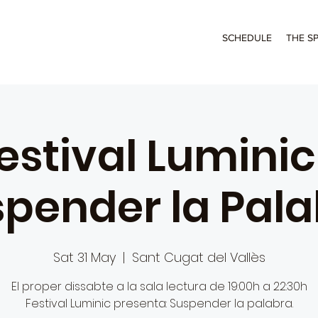
SCHEDULE
THE S
estival Luminic
pender la Pal
Sat 31 May
  |  
Sant Cugat del Vallès
El proper dissabte a la sala lectura de 19:00h a 22:30h
Festival Luminic presenta: Suspender la palabra.