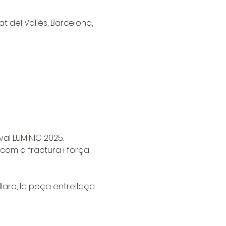
at del Vallès, Barcelona,
al LUMÍNIC 2025.
 com a fractura i força 
laro, la peça entrellaça 