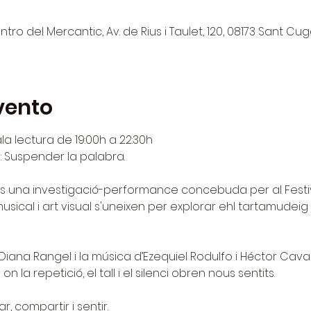
tro del Mercantic, Av. de Rius i Taulet, 120, 08173 Sant Cug
vento
la lectura de 19:00h a 22:30h
: Suspender la palabra.
s una investigació-performance concebuda per al Festiv
usical i art visual s'uneixen per explorar ehl tartamudeig
iana Rangel i la música d’Ezequiel Rodulfo i Héctor Caval
on la repetició, el tall i el silenci obren nous sentits.
, compartir i sentir.