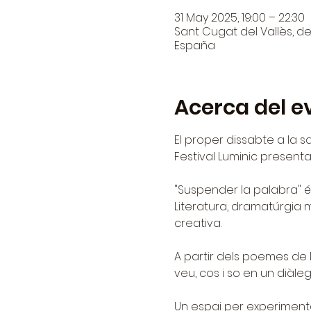
31 May 2025, 19:00 – 22:30
Sant Cugat del Vallès, den
España
Acerca del e
El proper dissabte a la sa
Festival Luminic presenta
"Suspender la palabra" é
Literatura, dramatúrgia m
creativa.
A partir dels poemes de D
veu, cos i so en un diàleg 
Un espai per experimentar