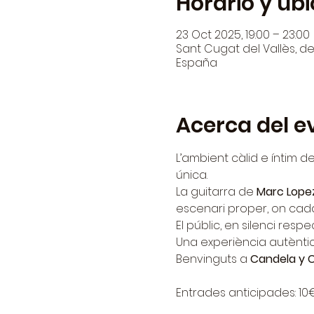
Horario y ub
23 Oct 2025, 19:00 – 23:00
Sant Cugat del Vallès, den
España
Acerca del e
L’ambient càlid e íntim de
única.
La guitarra de 
Marc Lope
escenari proper, on cad
El públic, en silenci res
Una experiència autèntica
Benvinguts a 
Candela y 
Entrades anticipades: 10