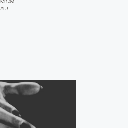
 Montse
st i