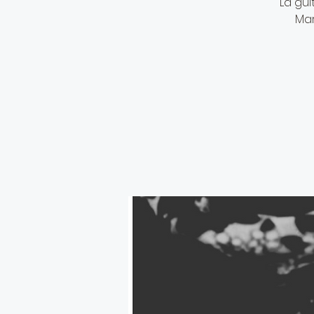
La gui
Mar