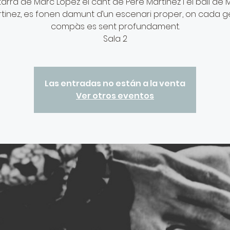
tarra de Marc Lopez el cant de Pere Martinez i el ball de
tinez, es fonen damunt d’un escenari proper, on cada ge
compàs es sent profundament.
Las entradas no están a la venta
Ver otros eventos