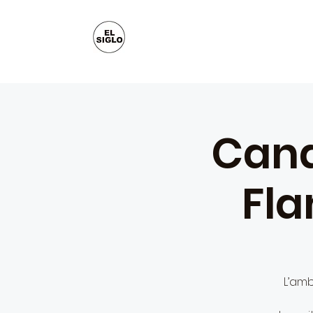
Cand
Fl
L’amb