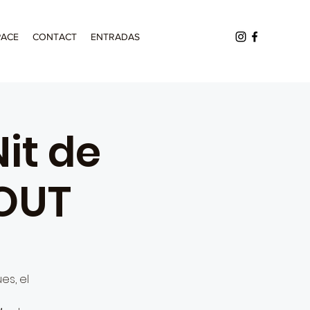
PACE
CONTACT
ENTRADAS
it de
OUT
es, el