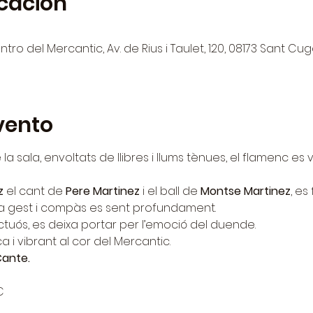
icación
tro del Mercantic, Av. de Rius i Taulet, 120, 08173 Sant Cug
vento
 la sala, envoltats de llibres i llums tènues, el flamenc es
z
 el cant de 
Pere Martinez
 i el ball de 
Montse Martinez
, es
a gest i compàs es sent profundament. 
pectuós, es deixa portar per l’emoció del duende.
 i vibrant al cor del Mercantic.
Cante.
€