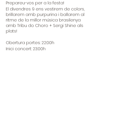
Prepareu-vos per a la festa!
El divendres 9 ens vestirem de colors,
brillarem amb purpurina i ballarem al
ritme de la millor música brasilenya
amb Tribu do Choro + Sergi Shine als
plats!
Obertura portes: 22:00h
Inici concert: 23:00h
Entrada 10€
Entradas
Sale ended
Ticket type
Carnaval party
Price
€10.00