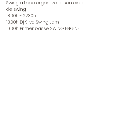
Swing a tope organitza el seu cicle 
de swing
18:00h - 22:30h
18.00h Dj Silva Swing Jam

19.00h Primer passe SWING ENGINE 
SWEET TRIO FT. MARÍA ESTEBAN

20.00h Segon passe SWING ENGINE 
SWEET TRIO FT. MARÍA ESTEBAN

21.00h DJ Rafa Blues Jam

22.00h Fi de l'esdeveniment

· 12€ Socis Swing A Tope i 
Associacions Amigues

· 14€ Entrada reservada

· 16€ Entrada Taquilla
Compartir este evento