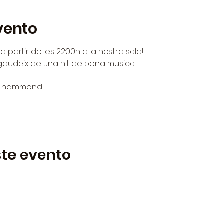
vento
a partir de les 22:00h a la nostra sala!
 gaudeix de una nit de bona musica.
no hammond
te evento