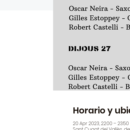
Horario y ub
20 Apr 2023, 22:00 – 23:50
Sant Cugat del Vallès, den