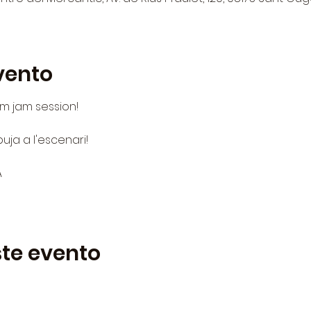
vento
em jam session!
puja a l'escenari!
A
te evento