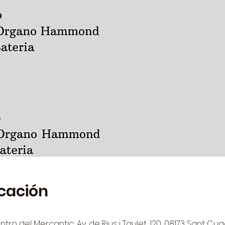
icación
tro del Mercantic, Av. de Rius i Taulet, 120, 08173 Sant Cug