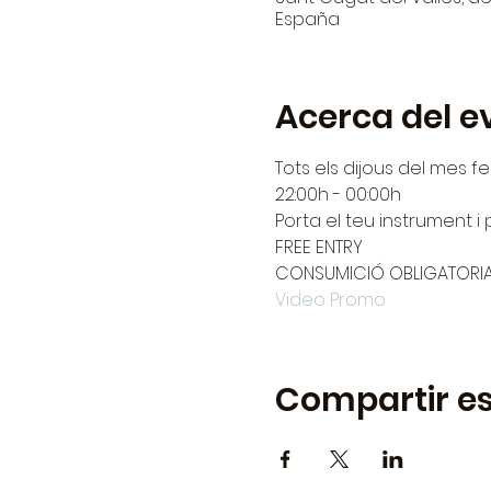
España
Acerca del e
Tots els dijous del mes f
22:00h - 00:00h
Porta el teu instrument i 
FREE ENTRY
CONSUMICIÓ OBLIGATORI
Video Promo
Compartir es