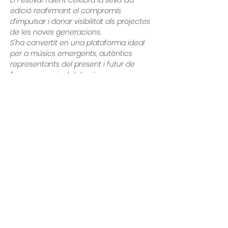
El Festival Talent celebra la seva 13a 
edició reafirmant el compromís 
d’impulsar i donar visibilitat als projectes 
de les noves generacions. 
S'ha convertit en una plataforma ideal 
per a músics emergents, autèntics 
representants del present i futur de 
l'escena musical del país.
Els artistes que pujaran al nostre 
escenari: 
Bruna Marín presenta: Charidotella
Charidotella és un viatge pel procés 
que he viscut durant l'últim any, 
utilitzant la veu com a eïna per
LEER MÁS >
Compartir este evento