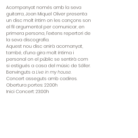
Acompanyat només amb la seva 
guitarra, Joan Miquel Oliver presenta 
un disc molt íntim on les cançons son 
el fil argumental per comunicar, en 
primera persona, l’extens repertori de 
la seva discografia.
Aquest nou disc anirà acomanyat, 
també, d’una gira molt íntima i 
personal on el públic se sentirà com 
si estigués a casa del músic de Sóller.
Benvinguts a 
Live in my house
.
Concert asseguts amb cadires. 
Obertura portes: 22:00h
Inici Concert: 23:00h
Entradas
Sale ended