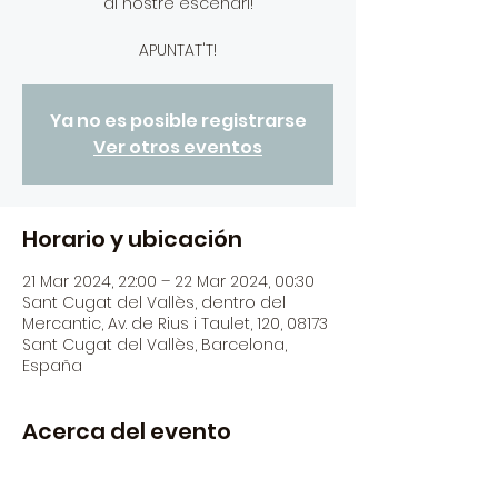
al nostre escenari!
APUNTAT'T!
Ya no es posible registrarse
Ver otros eventos
Horario y ubicación
21 Mar 2024, 22:00 – 22 Mar 2024, 00:30
Sant Cugat del Vallès, dentro del
Mercantic, Av. de Rius i Taulet, 120, 08173
Sant Cugat del Vallès, Barcelona,
España
Acerca del evento
Tornem amb les jams!