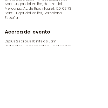
Sant Cugat del Vallès, dentro del
Mercantic, Av. de Rius i Taulet, 120, 08173
Sant Cugat del Vallès, Barcelona,
España
Acerca del evento
Dijous 2 i dijous 16 nits de Jam!
Porta el teu instrument I puja al nostre 
escenari amb diferents musics del 
panorama actual.
Dijous 2
Obrint la Jam - Delicatessenjazz - 
Latin Jazz
Dijous 16
Peter Gynt and the gang
LEER MÁS >