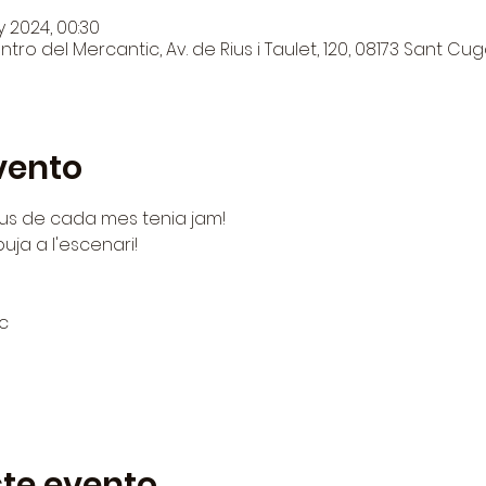
y 2024, 00:30
tro del Mercantic, Av. de Rius i Taulet, 120, 08173 Sant Cug
vento
ous de cada mes tenia jam!
puja a l'escenari!
c
te evento