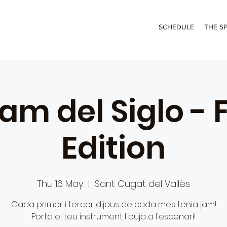
SCHEDULE
THE S
Jam del Siglo - 
Edition
Thu 16 May
  |  
Sant Cugat del Vallès
Cada primer i tercer dijous de cada mes tenia jam!
Porta el teu instrument I puja a l'escenari!