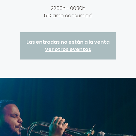
22:00h - 00:30h
5€ amb consumició
Las entradas no están a la venta
Ver otros eventos