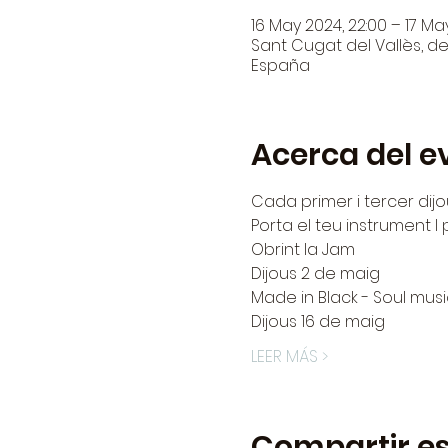
16 May 2024, 22:00 – 17 Ma
Sant Cugat del Vallès, den
España
Acerca del e
Cada primer i tercer dij
Porta el teu instrument I 
Obrint la Jam
Dijous 2 de maig
Made in Black - Soul musi
Dijous 16 de maig
LEER MÁS >
Compartir es