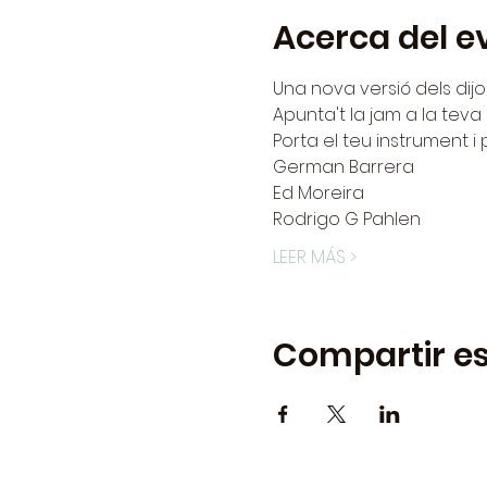
Acerca del e
Una nova versió dels dijo
Apunta't la jam a la tev
Porta el teu instrument i p
German Barrera 
Ed Moreira 
Rodrigo G Pahlen
LEER MÁS >
Compartir es