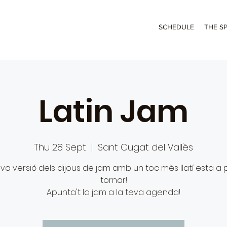
SCHEDULE
THE S
Latin Jam
Thu 28 Sept
  |  
Sant Cugat del Vallès
va versió dels dijous de jam amb un toc mès llatí esta a 
tornar!