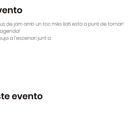
vento
us de jam amb un toc mès llatí esta a punt de tornar!
a agenda!
uja a l'escenari junt a:
te evento