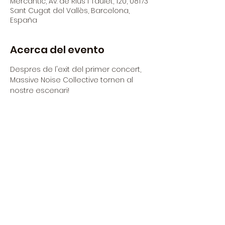
Mercantic, Av. de Rius i Taulet, 120, 08173
Sant Cugat del Vallès, Barcelona,
España
Acerca del evento
Despres de l'exit del primer concert, 
Massive Noise Collective tornen al 
nostre escenari!
La nit del dijous 22 de maig a partir 
de les 21:00h
Massive Noise Collective Live!
Un espectacle dels classics del rock y 
del swing amb més de 15 interprets i 
ballarins
Obertura portes:
21:00h
LEER MÁS >