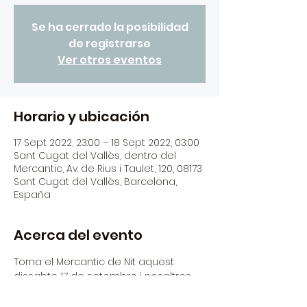
Se ha cerrado la posibilidad
de registrarse
Ver otros eventos
Horario y ubicación
17 Sept 2022, 23:00 – 18 Sept 2022, 03:00
Sant Cugat del Vallès, dentro del
Mercantic, Av. de Rius i Taulet, 120, 08173
Sant Cugat del Vallès, Barcelona,
España
Acerca del evento
Torna el Mercantic de Nit aquest 
dissabte 17 de setembre i nosaltres 
obrim portes amb la cover band 
Seven of Us!