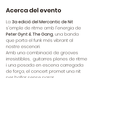
Acerca del evento
La 
3a edició del Mercantic de Nit
s'omple de ritme amb l'energia de 
Peter Gynt & The Gang
, una banda 
que porta el funk més vibrant al 
nostre escenari. 
Amb una combinació de grooves 
irresistibles,  guitarres plenes de ritme 
i una posada en escena carregada 
de força, el concert promet una nit 
per ballar sense parar.
En l'ambient únic del Mercantic, 
aquesta actuació serà el punt de 
trobada perfecte per gaudir de la 
millor música en directe, envoltats de 
cultura, gastronomia i l'encant de les 
nits d'estiu.
Una cita imprescindible per als 
amants de la música en directe.