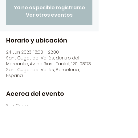
Ya no es posible registrarse
Ver otros eventos
Horario y ubicación
24 Jun 2023, 18:00 – 22:00
Sant Cugat del Vallès, dentro del
Mercantic, Av. de Rius i Taulet, 120, 08173
Sant Cugat del Vallès, Barcelona,
España
Acerca del evento
Sun Cugat
Tots els divendres i dissabtes 
diferents dj's del panorama actual a 
la nostra zona food truck!
Begudes i Musica by El Siglo - Tapes 