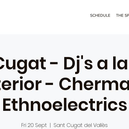
SCHEDULE
THE S
ugat - Dj's a l
terior - Cherma
Ethnoelectrics
Fri 20 Sept
  |  
Sant Cugat del Vallès