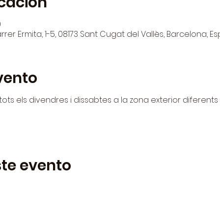
icación
0
rrer Ermita, 1-5, 08173 Sant Cugat del Vallès, Barcelona, E
vento
ots els divendres i dissabtes a la zona exterior diferent
te evento