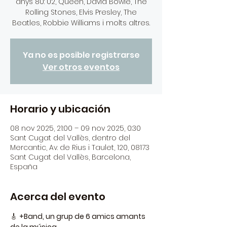
anys 80: U2, Queen, David Bowie, The
Rolling Stones, Elvis Presley, The
Beatles, Robbie Williams i molts altres.
Ya no es posible registrarse
Ver otros eventos
Horario y ubicación
08 nov 2025, 21:00 – 09 nov 2025, 0:30
Sant Cugat del Vallès, dentro del
Mercantic, Av. de Rius i Taulet, 120, 08173
Sant Cugat del Vallès, Barcelona,
España
Acerca del evento
🎸 
+Band, un grup de 6 amics amants 