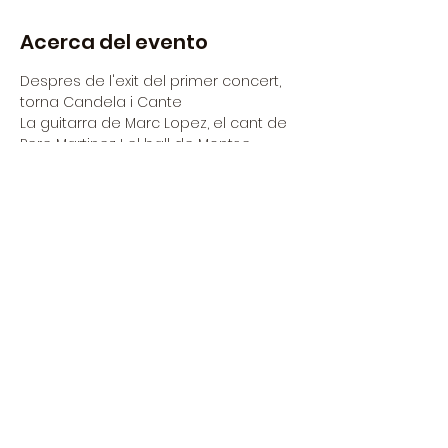
Acerca del evento
Despres de l'exit del primer concert, 
torna Candela i Cante
La guitarra de Marc Lopez, el cant de 
Pere Martinez I el ball de Montse 
Martinez envoltats de llibre I llums 
tènues.
Obertura portes: 19:00h
Inici concerti: 20:00h
Anticipades: 10€
Taquilla: 14€
Mostrar más
Compartir este evento