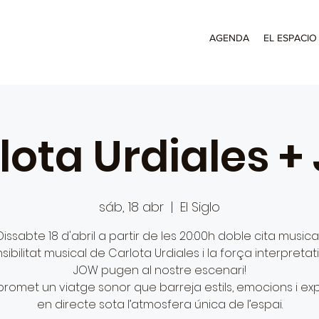
AGENDA
EL ESPACIO
lota Urdiales +
sáb, 18 abr
  |  
El Siglo
Dissabte 18 d'abril a partir de les 20:00h doble cita musical
sibilitat musical de Carlota Urdiales i la força interpreta
JOW pugen al nostre escenari!
 promet un viatge sonor que barreja estils, emocions i ex
en directe sota l’atmosfera única de l’espai.