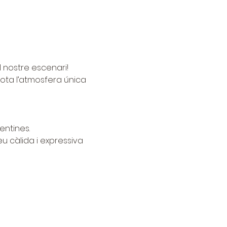
l nostre escenari!
sota l’atmosfera única 
entines.
eu càlida i expressiva 