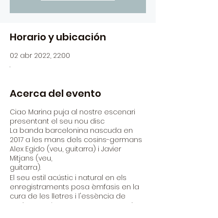
Horario y ubicación
02 abr 2022, 22:00
.
Acerca del evento
Ciao Marina puja al nostre escenari
presentant el seu nou disc
La banda barcelonina nascuda en
2017 a les mans dels cosins-germans
Alex Egido (veu, guitarra) i Javier
Mitjans (veu,
guitarra).
El seu estil acústic i natural en els
enregistraments posa èmfasis en la
cura de les lletres i l'essència de
cada cançó, que es contraposa al
seu estil sobre l'escenari, on busquen