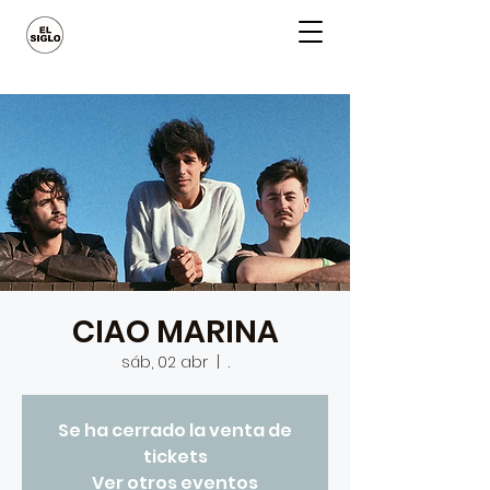
CIAO MARINA
sáb, 02 abr
  |  
.
Se ha cerrado la venta de
tickets
Ver otros eventos