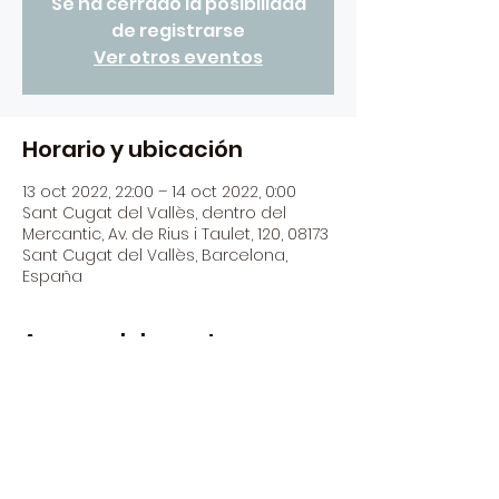
Se ha cerrado la posibilidad
de registrarse
Ver otros eventos
Horario y ubicación
13 oct 2022, 22:00 – 14 oct 2022, 0:00
Sant Cugat del Vallès, dentro del
Mercantic, Av. de Rius i Taulet, 120, 08173
Sant Cugat del Vallès, Barcelona,
España
Acerca del evento
Els dijous del mes d'octubre s'omplen 
de musica 
Porta el teu instrument i participa a 
les nostre jam!