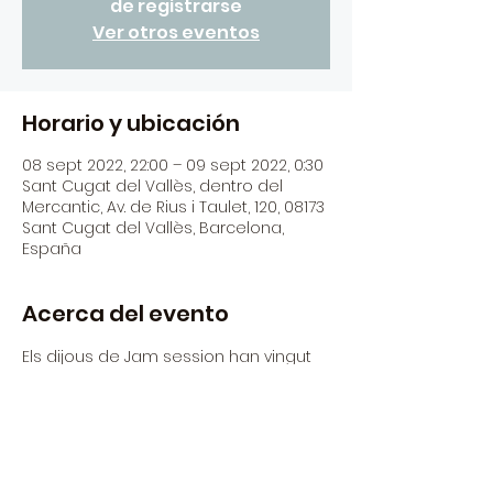
de registrarse
Ver otros eventos
Horario y ubicación
08 sept 2022, 22:00 – 09 sept 2022, 0:30
Sant Cugat del Vallès, dentro del
Mercantic, Av. de Rius i Taulet, 120, 08173
Sant Cugat del Vallès, Barcelona,
España
Acerca del evento
Els dijous de Jam session han vingut 
per quedar-se!
Tots els dijous a partir del mes de 
setembre torna la Jam a Mercantic!
Porta el teu instrument!
22:00h - 00:30h