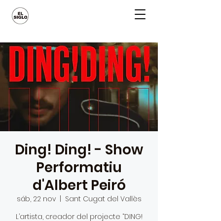
Ding! Ding! - Show
Performatiu
d'Albert Peiró
sáb, 22 nov
  |  
Sant Cugat del Vallès
L’artista, creador del projecte “DING!