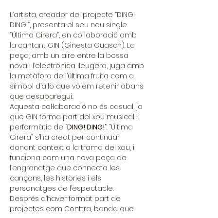
L’artista, creador del projecte “DING! 
DING!”, presenta el seu nou single 
“Última Cirera”, en col·laboració amb 
la cantant GIN (Ginesta Guasch). La 
peça, amb un aire entre la bossa 
nova i l’electrònica lleugera, juga amb 
la metàfora de l’última fruita com a 
símbol d’allò que volem retenir abans 
que desaparegui.
Aquesta col·laboració no és casual, ja 
que GIN forma part del xou musical i 
performàtic de “
DING! DING!
”. “Última 
Cirera” s’ha creat per continuar 
donant context a la trama del xou, i 
funciona com una nova peça de 
l’engranatge que connecta les 
cançons, les històries i els 
personatges de l’espectacle.
Després d’haver format part de 
projectes com Conttra, banda que 