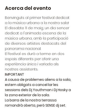
Acerca del evento
Benvinguts al primer festival dedicat 
a la música urbana a la nostra sala!
El dissabte 11 de maig, un dia sencer 
dedicat a l'animada escena de la 
música urbana, amb la participació 
de diversos artistes destacats del 
panorama nacional. 
El festival es durà a terme en dos 
espais diferents per oferir una 
experiència única i variada als 
nostres assistents.
IMPORTANT
A causa de problemes aliens a la sala, 
estem obligats a cancel·lar les 
sessions dels Dj Youthman i Dj Hosky a 
la zona exterior de la sala.
La barra de la nostra terrassa 
romandrà oberta, però SENSE dj set.