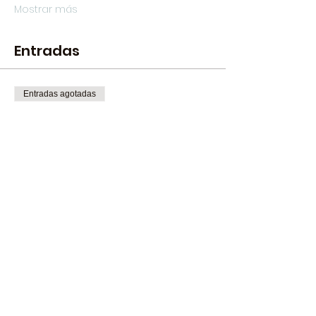
Mostrar más
Entradas
Entradas agotadas
Tipo de entrada
District - First release
Precio
20,00 €
+0,50 € de comisión de servicio de
entradas
Venta finalizada
Tipo de entrada
District - Anticipada