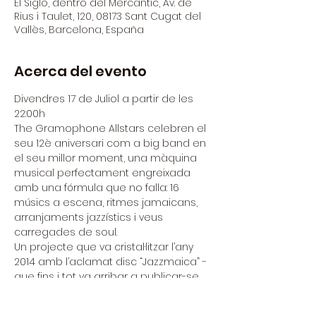
El Siglo, dentro del Mercantic, Av. de
Rius i Taulet, 120, 08173 Sant Cugat del
Vallès, Barcelona, España
Acerca del evento
Divendres 17 de Juliol a partir de les 
22:00h
The Gramophone Allstars celebren el 
seu 12è aniversari com a big band en 
el seu millor moment, una màquina 
musical perfectament engreixada 
amb una fórmula que no falla: 16 
músics a escena, ritmes jamaicans, 
arranjaments jazzístics i veus 
carregades de soul.
Un projecte que va cristal·litzar l’any 
2014 amb l’aclamat disc “Jazzmaica” -
que fins i tot va arribar a publicar-se 
al Japó- i que
s’ha confirmat amb 150 concerts i els 