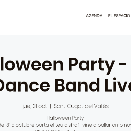
AGENDA
EL ESPACIO
loween Party 
Dance Band Liv
jue, 31 oct
  |  
Sant Cugat del Vallès
Halloween Party!
 del 31 d'octubre porta el teu disfraf i vine a ballar amb nos