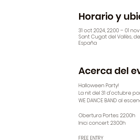
Horario y ub
31 oct 2024, 22:00 – 01 nov
Sant Cugat del Vallès, den
España
Acerca del e
Halloween Party!
La nit del 31 d'octubre po
WE DANCE BAND al escena
Obertura Portes: 22:00h
Inici concert: 23:00h
FREE ENTRY