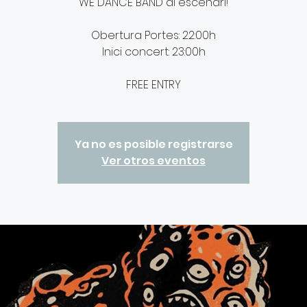
WE DANCE BAND al escenari!
Obertura Portes: 22:00h
Inici concert: 23:00h
FREE ENTRY
Ya no es posible registrarse
Ver otros eventos