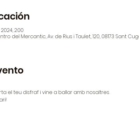
icación
 2024, 2:00
tro del Mercantic, Av. de Rius i Taulet, 120, 08173 Sant Cug
vento
rta el teu disfraf i vine a ballar amb nosaltres.
ri!