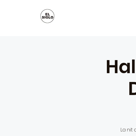
Hal
La nit